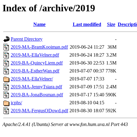
Index of /archive/2019
Name
Last modified
Size
Descript
Parent Directory
-
2019-MA-BramKooiman.pdf
2019-06-24 11:27
36M
2019-MA-EllaVelner.pdf
2019-06-24 18:27
3.2M
2019-BA-QuincyLiem.pdf
2019-06-30 22:53
1.5M
2019-BA-EstherWan.pdf
2019-07-07 00:37
778K
2019-MA-EllaVelner/
2019-07-07 17:33
-
2019-MA-JennyTsiara.pdf
2019-07-09 17:51
2.4M
2019-BA-JonaBosman.pdf
2019-07-17 15:40
590K
icphs/
2019-08-10 04:15
-
2019-MA-FergusODowd.pdf
2019-08-30 18:07
592K
Apache/2.4.41 (Ubuntu) Server at www.fon.hum.uva.nl Port 443